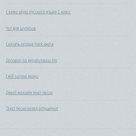
Схема звуки русского языка 1 класс
Чит для шутеров
Скачать сердца трех книга
Договор по дератизации это
I will survive минус
Давай махнем текст песни
Текст песни козел отпущения