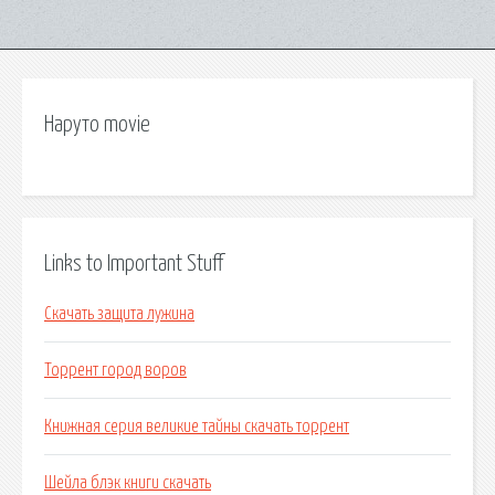
Наруто movie
Links to Important Stuff
Скачать защита лужина
Торрент город воров
Книжная серия великие тайны скачать торрент
Шейла блэк книги скачать