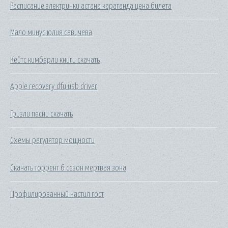
Расписание электрички астана караганда цена билета
Мало минус юлия савичева
Кейтс кимберли книги скачать
Apple recovery dfu usb driver
Гризли песни скачать
Схемы регулятор мощности
Скачать торрент 6 сезон мертвая зона
Профилированный настил гост