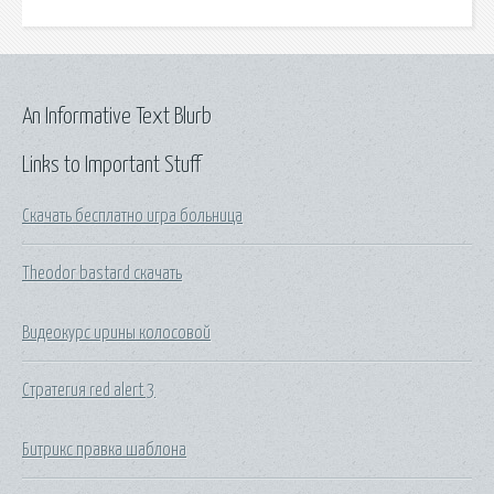
An Informative Text Blurb
Links to Important Stuff
Скачать бесплатно игра больница
Theodor bastard скачать
Видеокурс ирины колосовой
Стратегия red alert 3
Битрикс правка шаблона