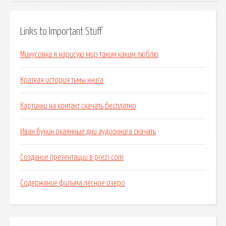
Links to Important Stuff
Минусовка я нарисую мир таким каким люблю
Краткая история тьмы книга
Картинки на контакт скачать бесплатно
Иван бунин окаянные дни аудиокнига скачать
Создание презентации в prezi com
Содержание фильма лесное озеро