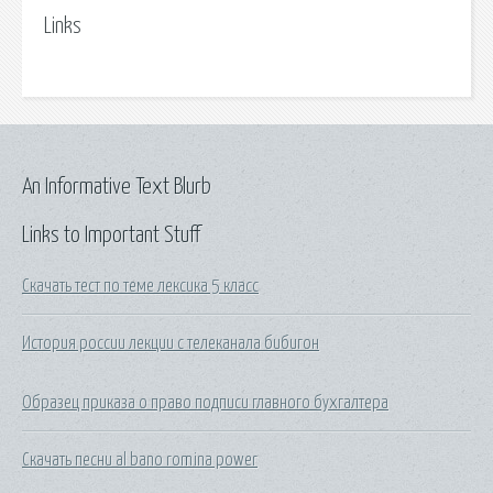
Links
An Informative Text Blurb
Links to Important Stuff
Скачать тест по теме лексика 5 класс
История россии лекции с телеканала бибигон
Образец приказа о право подписи главного бухгалтера
Скачать песни al bano romina power