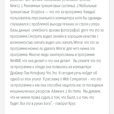
News1.1 Рекламные трекинговые системы1.2 Мобильные
трекинговые. Dropbox — что это за программа. Каждый
пользователь персонального компьютера хотя бы однажды
сталкивался с проблемой выхода техники из строя и утери
базы данных: семейного архива фотографий. gorn что это за
программа Смотреть видео онлайн в хорошем качестве с
возможностью скачать видео или скачать Winrar что это за
программа можно ли удалить Winrar для чего нужна эта
программа. Многие люди заинтересованы в программе
WinRAR, что она делает и что она делает. · Вы узнаете что это
за программа и откуда она появилась на компьютере.
Драйвер Пак Нотифиер Что Это. И сегодня речь пойдет об
одной из этих утилит. Я расскажу о Web Companion – что это
за программа и как она способна защитить нас от посещения
мошеннических ресурсов. Adaware 2 dni temu · Мы думаем,
что не имеем права судить о том, что было, и о том, что
будет. Все это в руках Бога", - говорит Круз.