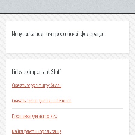
Минусовка под гимн российской федерации
Links to Important Stuff
Скачать торрент игру билли
Скачать песню джей зи и бейонсе
Прошивка для астро 320
Майкл флетли король танца