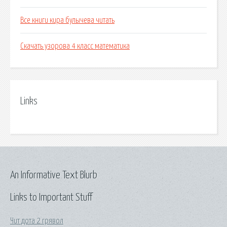
Все книги кира булычева читать
Скачать узорова 4 класс математика
Links
An Informative Text Blurb
Links to Important Stuff
Чит дота 2 грявол