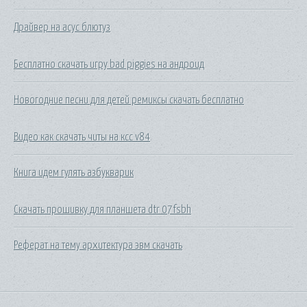
Драйвер на асус блютуз
Бесплатно скачать игру bad piggies на андроид
Новогодние песни для детей ремиксы скачать бесплатно
Видео как скачать читы на ксс v84
Книга идем гулять азбукварик
Скачать прошивку для планшета dtr 07fsbh
Реферат на тему архитектура эвм скачать