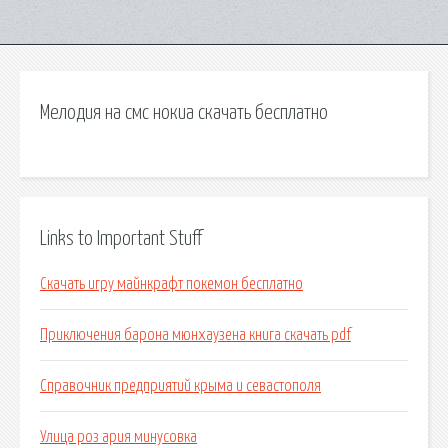
Мелодия на смс нокиа скачать бесплатно
Links to Important Stuff
Скачать игру майнкрафт покемон бесплатно
Приключения барона мюнхаузена книга скачать pdf
Справочник предприятий крыма и севастополя
Улица роз ария минусовка