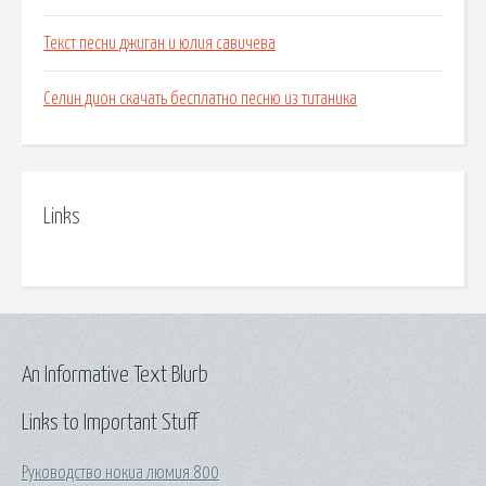
Текст песни джиган и юлия савичева
Селин дион скачать бесплатно песню из титаника
Links
An Informative Text Blurb
Links to Important Stuff
Руководство нокиа люмия 800