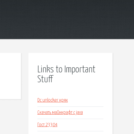
Links to Important
Stuff
Dc unlocker кряк
Скачать майнкрафт с java
Гост 23304