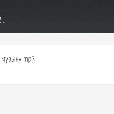
et
о музыку mp3