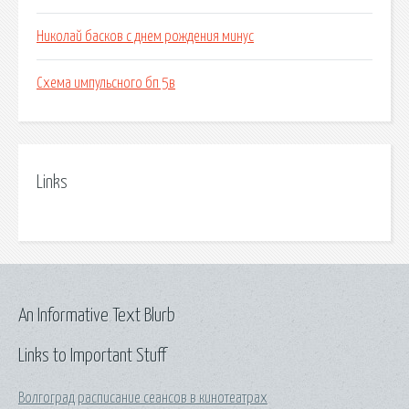
Николай басков с днем рождения минус
Схема импульсного бп 5в
Links
An Informative Text Blurb
Links to Important Stuff
Волгоград расписание сеансов в кинотеатрах