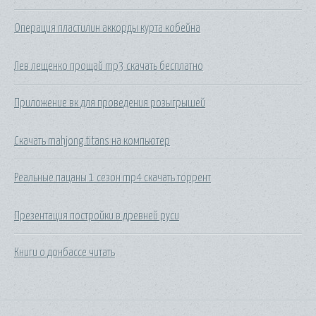
Операция пластилин аккорды курта кобейна
Лев лещенко прощай mp3 скачать бесплатно
Приложение вк для проведения розыгрышей
Скачать mahjong titans на компьютер
Реальные пацаны 1 сезон mp4 скачать торрент
Презентация постройки в древней руси
Книги о донбассе читать