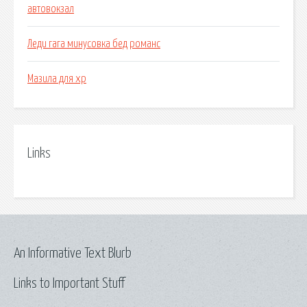
автовокзал
Леди гага минусовка бед романс
Мазила для хр
Links
An Informative Text Blurb
Links to Important Stuff