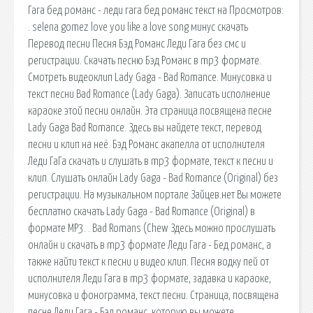
Гага бед романс - леди гага бед романс текст на Просмотров:
. selena gomez love you like a love song минус скачать
Перевод песни Песня Бэд Романс Леди Гага без смс и
регистрации. Скачать песню Бэд Романс в mp3 формате.
Смотреть видеоклип Lady Gaga - Bad Romance. Минусовка и
текст песни Bad Romance (Lady Gaga). Записать исполнение
караоке этой песни онлайн. Эта страница посвящена пеcне
Lady Gaga Bad Romance. Здесь вы найдете текст, перевод
песни и клип на неё. Бэд Романс акапелла от исполнителя
Леди ГаГа скачать и слушать в mp3 формате, текст к песни и
клип. Слушать онлайн Lady Gaga - Bad Romance (Original) без
регистрации. На музыкальном портале Зайцев.нет Вы можете
бесплатно скачать Lady Gaga - Bad Romance (Original) в
формате MP3. . Bad Romans (Chew Здесь можно прослушать
онлайн и скачать в mp3 формате Леди Гага - Бед романс, а
также найти текст к песни и видео клип. Песня водку пей от
исполнителя Леди Гага в mp3 формате, задавка и караоке,
минусовка и фонограмма, текст песни. Страница, посвящена
песне Леди Гага - Бэд романс, которую вы можете