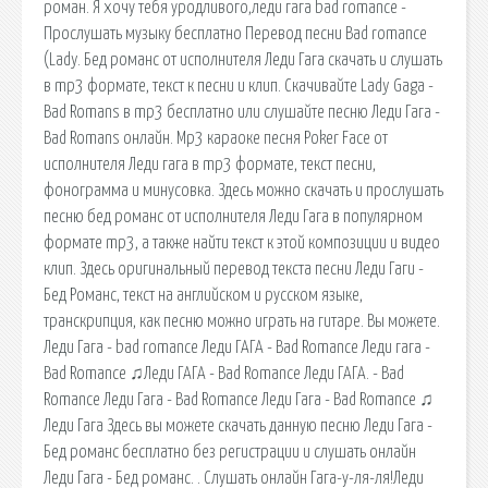
роман. Я хочу тебя уродливого,леди гага bad romance -
Прослушать музыку бесплатно Перевод песни Bad romance
(Lady. Бед романс от исполнителя Леди Гага скачать и слушать
в mp3 формате, текст к песни и клип. Скачивайте Lady Gaga -
Bad Romans в mp3 бесплатно или слушайте песню Леди Гага -
Bad Romans онлайн. Mp3 караоке песня Poker Face от
исполнителя Леди гага в mp3 формате, текст песни,
фонограмма и минусовка. Здесь можно скачать и прослушать
песню бед романс от исполнителя Леди Гага в популярном
формате mp3, а также найти текст к этой композиции и видео
клип. Здесь оригинальный перевод текста песни Леди Гаги -
Бед Романс, текст на английском и русском языке,
транскрипция, как песню можно играть на гитаре. Вы можете.
Леди Гага - bad romance Леди ГАГА - Bad Romance Леди гага -
Bad Romance ♫Леди ГАГА - Bad Romance Леди ГАГА. - Bad
Romance Леди Гага - Bad Romance Леди Гага - Bad Romance ♫
Леди Гага Здесь вы можете скачать данную песню Леди Гага -
Бед романс бесплатно без регистрации и слушать онлайн
Леди Гага - Бед романс. . Слушать онлайн Гага-у-ля-ля!Леди