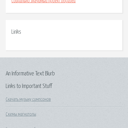
Социально значимый проект образец
Links
An Informative Text Blurb
Links to Important Stuff
Скачать музыку симпсонов
Схемы магнитолы