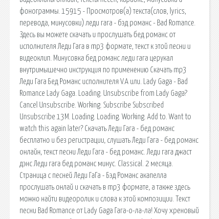
фонограммы. 15915 - Просмотров(a) текста(слов, lyrics,
перевода, минусовки) леди гага - бэд романс - Bad Romance.
Здесь вы можете скачать и прослушать бед романс от
исполнителя Леди Гага в mp3 формате, текст к этой песни и
видеоклип. Минусовка бед романс леди гага церукал
внутримышечно инструкция по применению Скачать mp3
Леди Гага Бед Романс исполнителя V.A или. Lady Gaga - Bad
Romance Lady Gaga. Loading. Unsubscribe from Lady Gaga?
Cancel Unsubscribe. Working. Subscribe Subscribed
Unsubscribe 13M. Loading. Loading. Working. Add to. Want to
watch this again later? Скачать Леди Гага - бед романс
бесплатно и без регистрации, слушать Леди Гага - бед романс
онлайн, текст песни Леди Гага - бед романс. Леди гага джаст
дэнс Леди гага бед романс минус. Classical. 2 месяца.
Страница с песней Леди ГаГа - Бэд Романс акапелла
прослушать онлай и скачать в mp3 формате, а также здесь
можно найти видеоролик и слова к этой композиции. Текст
песни Bad Romance от Lady Gaga Гага-о-ла-ла! Хочу хреновый