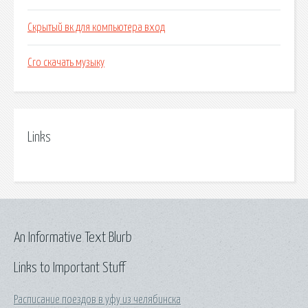
Скрытый вк для компьютера вход
Cro скачать музыку
Links
An Informative Text Blurb
Links to Important Stuff
Расписание поездов в уфу из челябинска