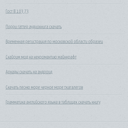
Гост 8 103 73
Порри гаттер аудиокнига скачать
Временная регистрация по московской области образец
Скайрим мод на некромантию майнкрафт
Аркады скачать на андроид
Скачать песню море черное море тхагалегов
Грамматика английского языка в таблицах скачать книгу