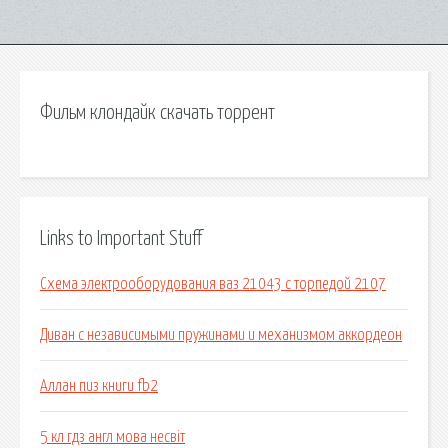
Фильм клондайк скачать торрент
Links to Important Stuff
Схема электрооборудования ваз 21043 с торпедой 2107
Диван с независимыми пружинами и механизмом аккордеон
Аллан пиз книги fb2
5 кл гдз англ мова несвіт