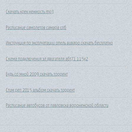
Скачать крек нежность mp3
Расписание самолетов самара спб
Инструкция по эксплуатации опель виваро скачать бесплатно
Схема подключения эл двигателя абт71 115у2
Будь со мной 2009 скачать торрент
Стим реп 2015 альбом скачать торрент
Расписание автобусов от павловска воронежской области