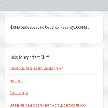
Ирина одоевцева на берегах невы аудиокнига
Links to Important Stuff
Барбарики песенка про дружбу текст
Рокет лиг
Билли 2 игра
Заявление о выходе генерального директора из ооо