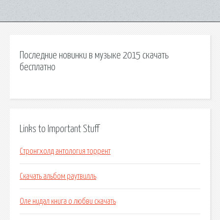
Последние новинки в музыке 2015 скачать
бесплатно
Links to Important Stuff
Стронгхолд антология торрент
Скачать альбом раутвилль
Оле нидал книга о любви скачать