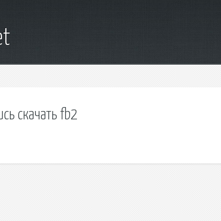
et
сь скачать fb2