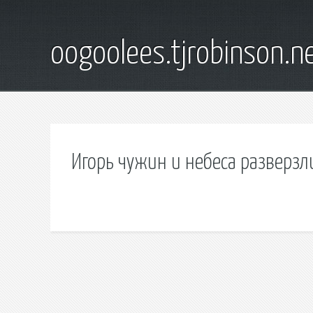
oogoolees.tjrobinson.n
Игорь чужин и небеса разверзли