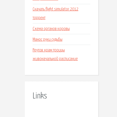
Скачать flight simulator 2012
торрент
Схема органов коровы
Манос руки судьбы
Реутов храм троицы
живоначальной расписание
Links