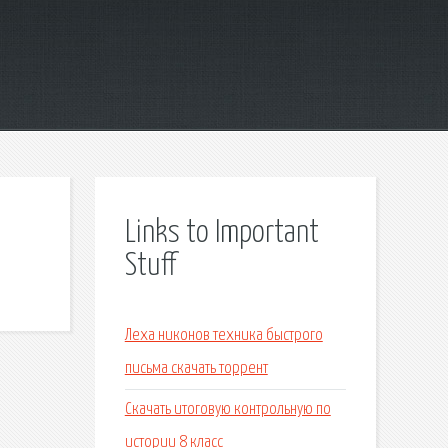
Links to Important
Stuff
Леха никонов техника быстрого
письма скачать торрент
Скачать итоговую контрольную по
истории 8 класс