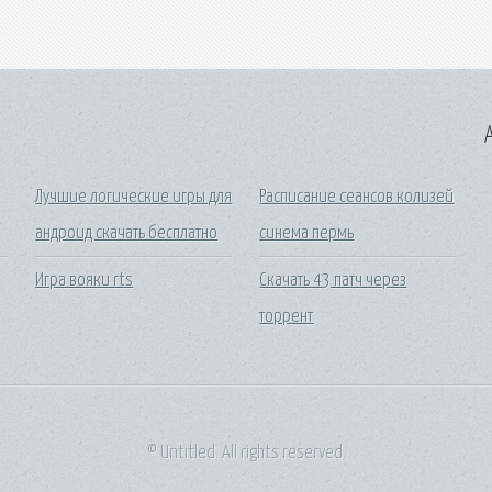
A
а
Лучшие логические игры для
Расписание сеансов колизей
андроид скачать бесплатно
синема пермь
Игра вояки rts
Скачать 43 патч через
торрент
© Untitled. All rights reserved.