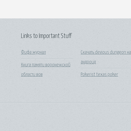
Links to Important Stuff
Фифа журнал
Скачать devious dungeon н
андроид
Книга памяти воронежской
области вов
Pokerist texas poker