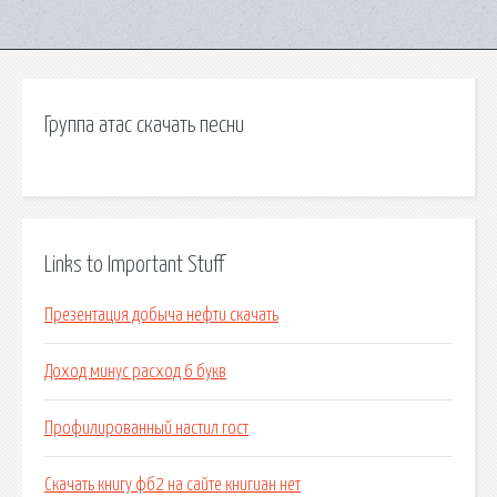
Группа атас скачать песни
Links to Important Stuff
Презентация добыча нефти скачать
Доход минус расход 6 букв
Профилированный настил гост
Скачать книгу фб2 на сайте книгиан нет