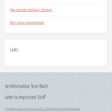
Как скачать альбом с айтюнс
Лего игры приложение
Links
An Informative Text Blurb
Links to Important Stuff
Справочник организаций и предприятий мурманск