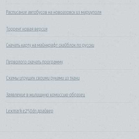
Расписание автобусов на новоазовск из мариуполя
Торрент новая версия
Скачать карту на майнкрафт скайблок по русски
Перволого скачать программу
Схемы игрушек своими руками из ткани
Заявление в жилищную комиссию образец
Lexmark e250dn драйвер