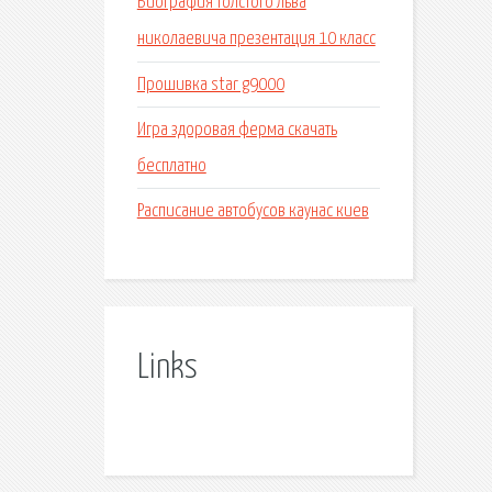
Биография толстого льва
николаевича презентация 10 класс
Прошивка star g9000
Игра здоровая ферма скачать
бесплатно
Расписание автобусов каунас киев
Links