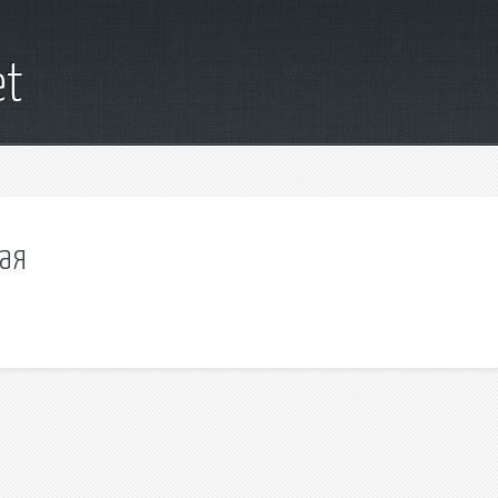
et
кая