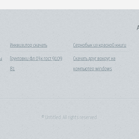
A
Инквизитор скачать
Сернобык из красной книги
ты
Грунтовки фл 03к гост 9109
Скачать друг вокруг на
81
компьютер windows
© Untitled. All rights reserved.