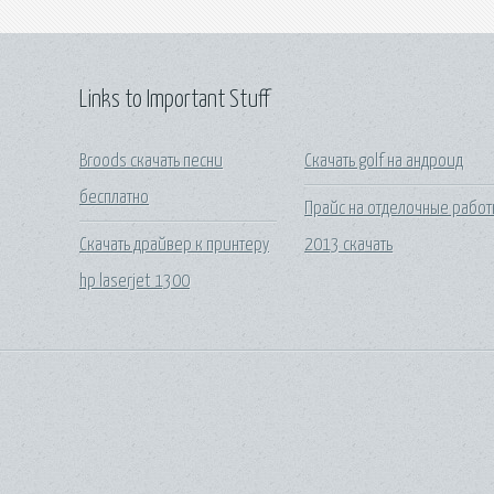
Links to Important Stuff
Broods скачать песни
Скачать golf на андроид
бесплатно
Прайс на отделочные рабо
Скачать драйвер к принтеру
2013 скачать
hp laserjet 1300