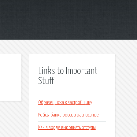
Links to Important
Stuff
Образец иска к застройщику
Рейсы банка россии расписание
Как в ворде выровнять отступы