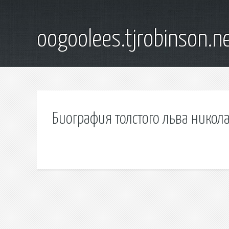
oogoolees.tjrobinson.n
Биография толстого льва никол