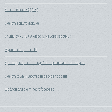
Балка 16 гост 8239 89
Скачать защита лужина
Спиши ру химия 8 класс кузнецова задачник
Журнал computerbild
Краснодар красногвардейское расписание автобусов
Скачать фильм царство небесное торрент
Шаблон для dle minecraft сервер