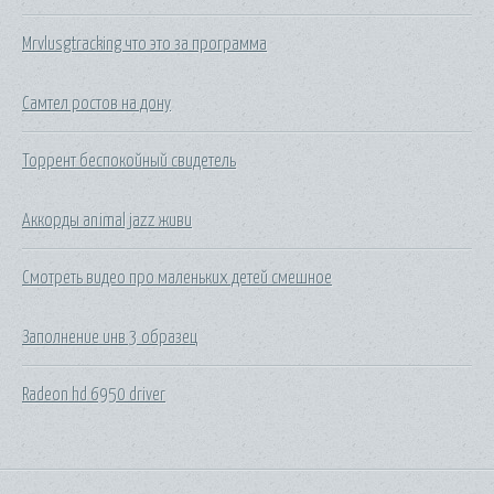
Mrvlusgtracking что это за программа
Самтел ростов на дону
Торрент беспокойный свидетель
Аккорды animal jazz живи
Смотреть видео про маленьких детей смешное
Заполнение инв 3 образец
Radeon hd 6950 driver