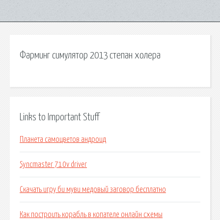
Фарминг симулятор 2013 степан холера
Links to Important Stuff
Планета самоцветов андроид
Syncmaster 710v driver
Скачать игру би муви медовый заговор бесплатно
Как построить корабль в копателе онлайн схемы