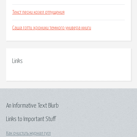
Текст песни козел отпущения
Саша готти хроники темного универа книги
Links
An Informative Text Blurb
Links to Important Stuff
Как очистить журнал гугл