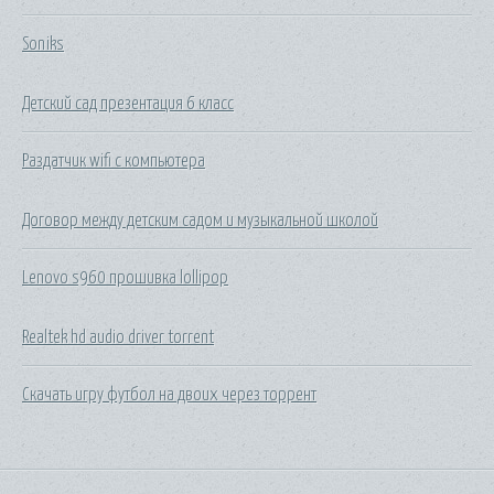
Soniks
Детский сад презентация 6 класс
Раздатчик wifi с компьютера
Договор между детским садом и музыкальной школой
Lenovo s960 прошивка lollipop
Realtek hd audio driver torrent
Скачать игру футбол на двоих через торрент