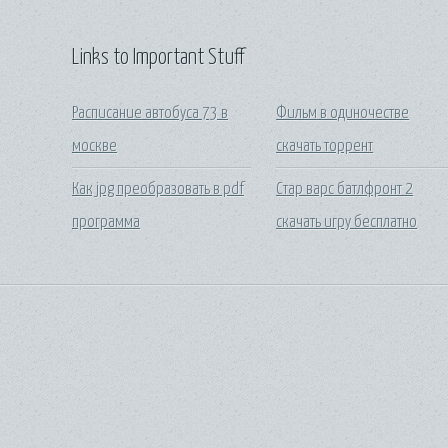
Links to Important Stuff
Расписание автобуса 73 в
Фильм в одиночестве
москве
скачать торрент
Как jpg преобразовать в pdf
Стар варс батлфронт 2
программа
скачать игру бесплатно