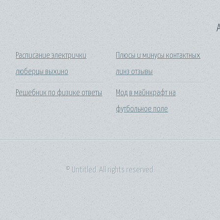
A
Расписание электрички
Плюсы и минусы контактных
люберцы выхино
линз отзывы
Решебник по физике ответы
Мод в майнкрафт на
футбольное поле
© Untitled. All rights reserved.