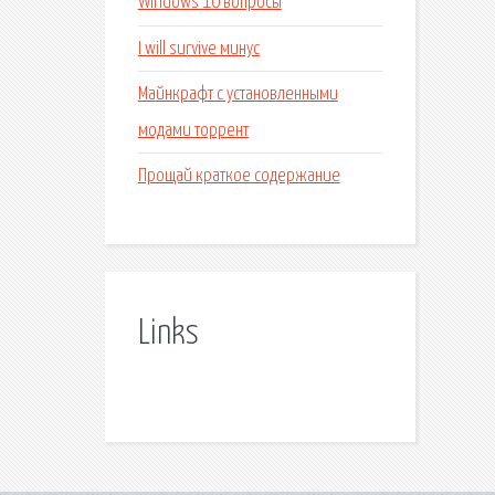
Windows 10 вопросы
I will survive минус
Майнкрафт с установленными
модами торрент
Прощай краткое содержание
Links