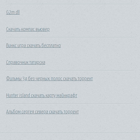
G2m dll
Скачать компас вьювер
Винкс игра скачать бесплатно
Справочник татарска
Фильмы 3д без черных полос скачать торрент
Hunter island скачать карту майнкрафт
Альбом сергея севера скачать торрент