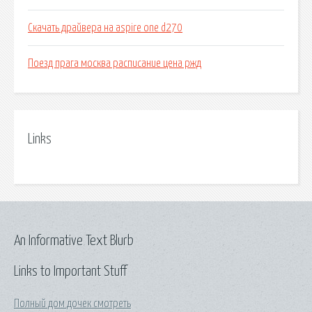
Скачать драйвера на aspire one d270
Поезд прага москва расписание цена ржд
Links
An Informative Text Blurb
Links to Important Stuff
Полный дом дочек смотреть