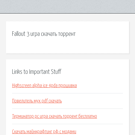
Fallout 3 игра скачать торрент
Links to Important Stuff
Highscreen alpha ice 4pda прошивка
Повелитель мух pdf скачать
Терминатор рс игра скачать торрент бесплатно
Скачать майнкрафтинг рф с модами