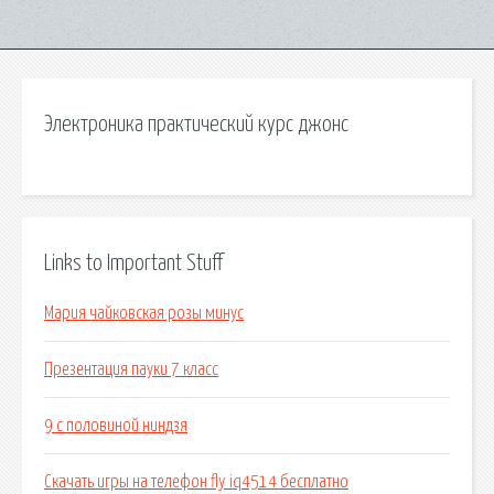
Электроника практический курс джонс
Links to Important Stuff
Мария чайковская розы минус
Презентация пауки 7 класс
9 с половиной ниндзя
Скачать игры на телефон fly iq4514 бесплатно