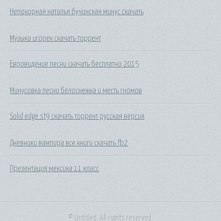
Непокорная наталья бучинская минус скачать
Музыка игорек скачать торрент
Евровидение песни скачать бесплатно 2015
Минусовка песни белоснежка и месть гномов
Solid edge st9 скачать торрент русская версия
Дневники вампира все книги скачать fb2
Презентация мексика 11 класс
© Untitled. All rights reserved.