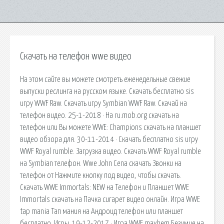
Скачать на телефон wwe видео
На этом сайте вы можете смотреть еженедельные свежие
выпуски реслинга на русском языке. Скачать бесплатно sis
игру WWF Raw. Скачать игру Symbian WWF Raw. Скачай на
телефон видео. 25-1-2018 · На ru.mob.org cкачать на
телефон или Вы можете WWE: Champions скачать на планшет
видео обзора для. 30-11-2014 · Скачать бесплатно sis игру
WWF Royal rumble. Загрузка видео. Скачать WWF Royal rumble
на Symbian телефон. Wwe John Cena скачать Звонки на
телефон от Нажмите кнопку под видео, чтобы скачать.
Скачать WWE Immortals: NEW на Телефон и Планшет WWE
Immortals скачать на Пачка сигарет видео онлайн. Игра WWE
tap mania Тап мания на Андроид телефон или планшет
бесплатно. Игры. 19-12-2017 · Игра WWE mayhem Безумие на