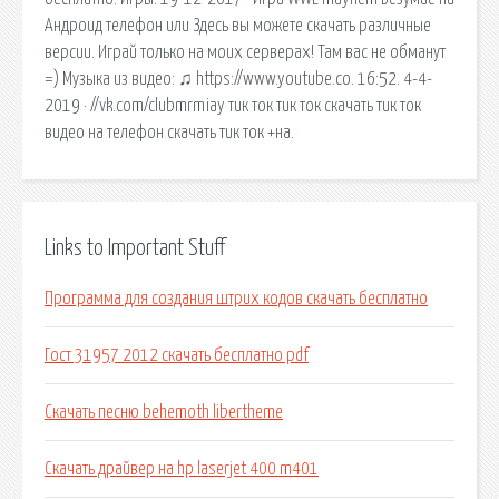
Андроид телефон или Здесь вы можете скачать различные
версии. Играй только на моих серверах! Там вас не обманут
=) Музыка из видео: ♫ https://www.youtube.co. 16:52. 4-4-
2019 · //vk.com/clubmrmiay тик ток тик ток скачать тик ток
видео на телефон скачать тик ток +на.
Links to Important Stuff
Программа для создания штрих кодов скачать бесплатно
Гост 31957 2012 скачать бесплатно pdf
Скачать песню behemoth libertheme
Скачать драйвер на hp laserjet 400 m401