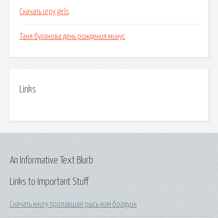
Скачать игру girls
Таня буланова день рождения минус
Links
An Informative Text Blurb
Links to Important Stuff
Скачать книгу пропавшая рысь ким болдуин