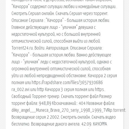
"Качорра" содержит ситуации любви и комедийные ситуации.
Смотреть Сериал онлайн. Скачать Сериал через торрент.
Описание Сериала : "Качорра" - большая история любви.
Главное действующее лицо - "уличная" девушка с
недостаточной культурой, но с большой внутренней
оптимистической силой, способная выйти из любой.
Torrent24.ru. Войти. Авторизация. Описание Сериала:
"Качорра" - большая история любви. Важно действующее
лицо - "уличная" леди с недостаточной культурой, однако с
огромной внутренней оптимистической силой, способная
уйти из любой непредвиденной обстановке. Качорра 2 серия
полная или https://rapidshare.com/files/3657930686
ra_002.avi или http Качорра 3 серия полная или https.
Свободный Торрент-трекер. Скачать торрент файл Размер
торрент файла: 948,89 Kbcкачиваний:: 404 Название файла:
dikiy_angel___Muneca_Brava_270_seriy_1998_1999_TVRip.torrent.
Возвращение серия 2 2002. Смотреть онлайн. Скачать видео
бесплатно. Возвращение дикого ангела. 42:09. КАЧОРРА