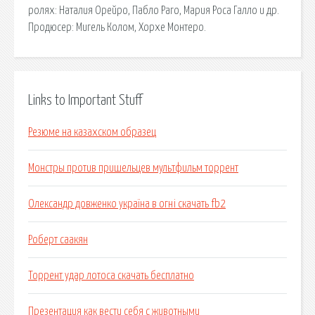
ролях: Наталия Орейро, Пабло Раго, Мария Роса Галло и др.
Продюсер: Мигель Колом, Хорхе Монтеро.
Links to Important Stuff
Резюме на казахском образец
Монстры против пришельцев мультфильм торрент
Олександр довженко україна в огні скачать fb2
Роберт саакян
Торрент удар лотоса скачать бесплатно
Презентация как вести себя с животными