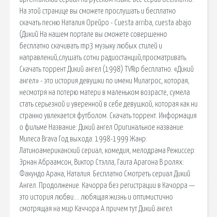
На этой странице вы сможете прослушать и бесплатно
скачать песню Наталия Орейро - Cuesta arriba, cuesta abajo
(Дикий На нашем портале вы сможете совершенно
бесплатно скачивать mp3 музыку любых стилей и
направлений,слушать сотни радиостанций,просматривать.
Скачать торрент Дикий ангел (1998) TVRip бесплатно. «Дикий
ангел» - это история девушки по имени Милагрос, которая,
несмотря на потерю матери в маленьком возрасте, сумела
стать серьезной и уверенной в себе девушкой, которая как ни
странно увлекается футболом. Скачать торрент. Информация
о фильме Название: Дикий ангел Оригинальное название:
Muneca Brava Год выхода: 1998-1999 Жанр:
Латиноамериканский сериал, комедия, мелодрама Режиссер:
Эрнан Абраамсон, Виктор Стэлла, Гаита Арагона В ролях:
Факундо Арана, Наталия. Бесплатно Смотреть сериал Дикий
Ангел. Продолжение. Качорра без регистрации в Качорра —
это история любви…. любящая жизнь и оптимистично
смотрящая на мир Каччора А причем тут Дикий ангел