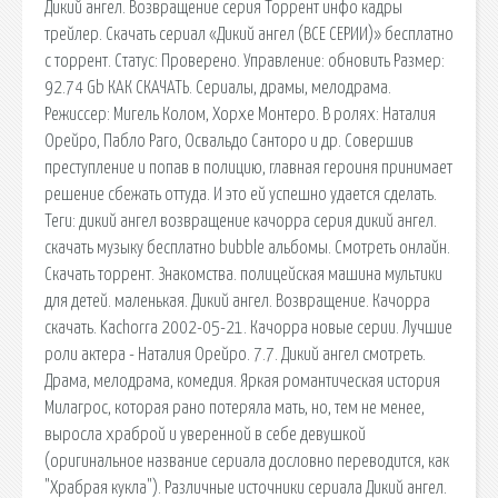
Дикий ангел. Возвращение серия Торрент инфо кадры
трейлер. Скачать сериал «Дикий ангел (ВСЕ СЕРИИ)» бесплатно
c торрент. Статус: Проверено. Управление: обновить Размер:
92.74 Gb КАК СКАЧАТЬ. Сериалы, драмы, мелодрама.
Режиссер: Мигель Колом, Хорхе Монтеро. В ролях: Наталия
Орейро, Пабло Раго, Освальдо Санторо и др. Совершив
преступление и попав в полицию, главная героиня принимает
решение сбежать оттуда. И это ей успешно удается сделать.
Теги: дикий ангел возвращение качорра серия дикий ангел.
скачать музыку бесплатно bubble альбомы. Смотреть онлайн.
Скачать торрент. Знакомства. полицейская машина мультики
для детей. маленькая. Дикий ангел. Возвращение. Качорра
скачать. Kachorra 2002-05-21. Качорра новые серии. Лучшие
роли актера - Наталия Орейро. 7.7. Дикий ангел смотреть.
Драма, мелодрама, комедия. Яркая романтическая история
Милагрос, которая рано потеряла мать, но, тем не менее,
выросла храброй и уверенной в себе девушкой
(оригинальное название сериала дословно переводится, как
"Храбрая кукла"). Различные источники сериала Дикий ангел.