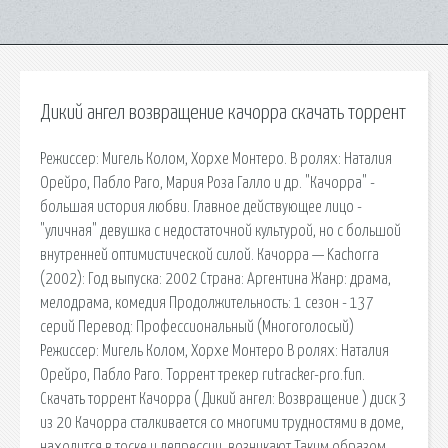
Дикий ангел возвращение качорра скачать торрент
Режиссер: Мигель Колом, Хорхе Монтеро. В ролях: Наталия
Орейро, Пабло Раго, Мария Роза Галло и др. "Качорра" -
большая история любви. Главное действующее лицо -
"уличная" девушка с недостаточной культурой, но с большой
внутренней оптимистической силой. Качорра — Kachorra
(2002): Год выпуска: 2002 Страна: Аргентина Жанр: драма,
мелодрама, комедия Продолжительность: 1 сезон - 137
серий Перевод: Профессиональный (Многоголосый)
Режиссер: Мигель Колом, Хорхе Монтеро В ролях: Наталия
Орейро, Пабло Раго. Торрент трекер rutracker-pro.fun.
Скачать торрент Качорра ( Дикий ангел: Возвращение ) диск 3
из 20 Качорра сталкивается со многими трудностями в доме,
находится в тоске и депрессии, возникают Таким образом,