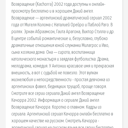
Возвращение (Kachorra) 2002 года доступны к онлайн-
просмотру бесплатно и в хорошем Дикий ангел.
Возвращение — аргентинский драматический сериал 2002
года от Мигеля Колома с Наталией Орейро и Паблой Раго. В
ролях: Эрнан Абраамсон, Гаита Арагона, Виктор Стэлла и др.
В центре событий романтические и, безусловно, глубоко
драматичные отношения юной служанки Милагрос и Иво,
сына хозяина дома. Она — сирота, воспитанница
католического монастыря и заядлая футболистка. Драма,
мелодрама, комедия. У Антонии красивое имя и прекрасная
внешность, а вот с судьбой не повезло. Этот вулкан
жизнелюбия и непосредственности - простая девчонка из
аргентинских фавел, бедняцких трущоб, проще говоря.
Смотрите все серии сериала Дикий ангел Возвращение
Качорра 2002. Информация о сериале Дикий ангел
Возвращение Качорра. Коротко о главном. Кадры из
сериала. Аргентинский сериал Качорра онлайн бесплатно в
хорошем качестве на русском. Смотреть Качорра -
аргентинский сериал на русском языке все серии бесплатно.