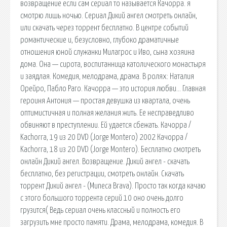
возвращение если сам сериал то называется Качорра. я
смотрю лишь ночью. Сериал Дикий ангел смотреть онлайн,
или скачать через торрент бесплатно. В центре событий
романтические и, безусловно, глубоко драматичные
отношения юной служанки Милагрос и Иво, сына хозяина
дома. Она — сирота, воспитанница католического монастыря
и заядлая. Комедия, мелодрама, драма. В ролях: Наталия
Орейро, Пабло Раго. Качорра — это история любви… Главная
героиня Антония — простая девушка из квартала, очень
оптимистичная и полная желания жить. Ее несправедливо
обвиняют в преступлении. Ей удается сбежать. Качорра /
Kachorra, 19 из 20 DVD (Jorge Montero) 2002 Качорра /
Kachorra, 18 из 20 DVD (Jorge Montero). Бесплатно смотреть
онлайн Дикий ангел. Возвращение. Дикий ангел - скачать
бесплатно, без регистрации, смотреть онлайн. Скачать
торрент Дикий ангел - (Muneca Brava). Просто так когда качаю
с этого большого торрента серий 10 оно очень долго
грузится( Ведь сериал очень классный и полность его
загрузить мне просто памяти. Драма, мелодрама, комедия. В