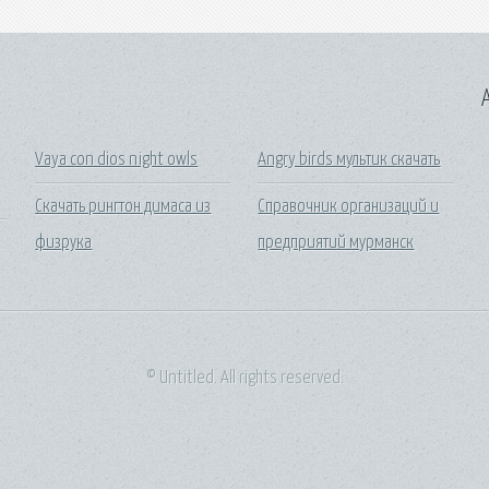
A
Vaya con dios night owls
Angry birds мультик скачать
Скачать рингтон димаса из
Справочник организаций и
физрука
предприятий мурманск
© Untitled. All rights reserved.