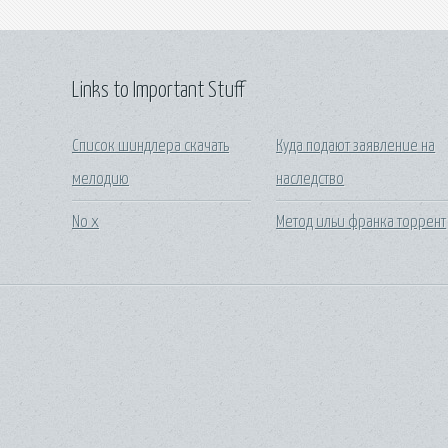
Links to Important Stuff
Список шиндлера скачать
Куда подают заявление на
мелодию
наследство
No x
Метод ильи франка торрент