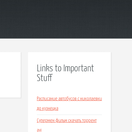
Links to Important
Stuff
Расписание автобусов с николаевки
до кузнецка
Супермен фильм скачать торрент
avi