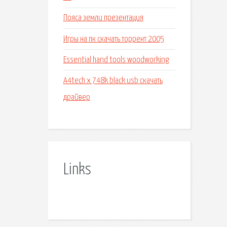
Пояса земли презентация
Игры на пк скачать торрент 2005
Essential hand tools woodworking
A4tech x 748k black usb скачать
драйвер
Links