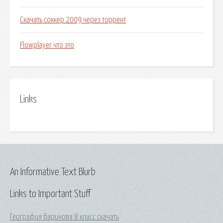
Скачать соккер 2009 через торрент
Flowplayer что это
Links
An Informative Text Blurb
Links to Important Stuff
География баринова 8 класс скачать