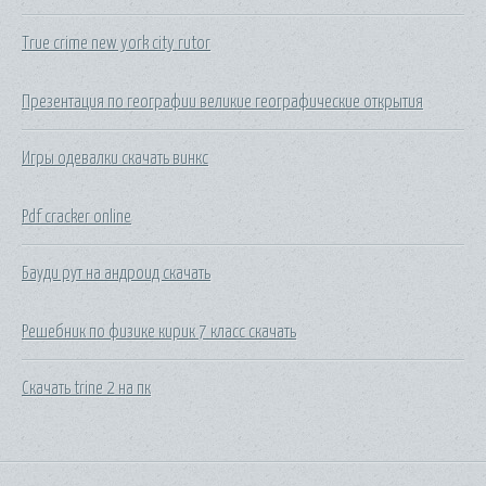
True crime new york city rutor
Презентация по географии великие географические открытия
Игры одевалки скачать винкс
Pdf cracker online
Бауди рут на андроид скачать
Решебник по физике кирик 7 класс скачать
Скачать trine 2 на пк