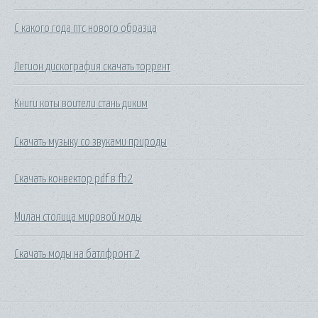
С какого года птс нового образца
Легион дискография скачать торрент
Книги коты воители стань диким
Скачать музыку со звуками природы
Скачать конвектор pdf в fb2
Милан столица мировой моды
Скачать моды на батлфронт 2