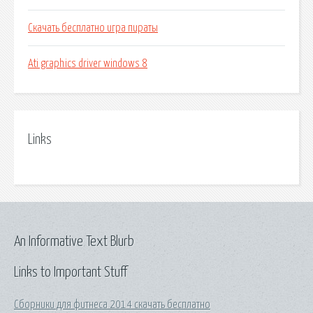
Скачать бесплатно игра пираты
Ati graphics driver windows 8
Links
An Informative Text Blurb
Links to Important Stuff
Сборники для фитнеса 2014 скачать бесплатно