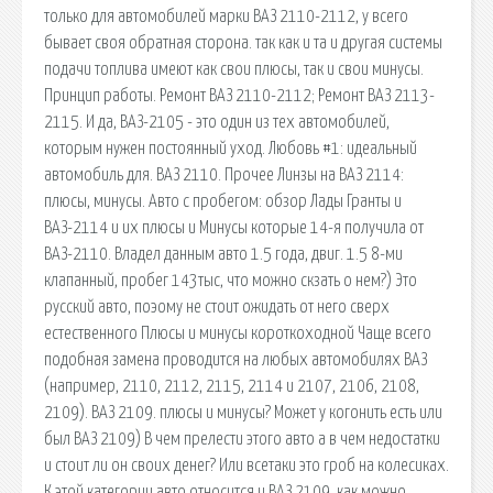
только для автомобилей марки ВАЗ 2110-2112, у всего
бывает своя обратная сторона. так как и та и другая системы
подачи топлива имеют как свои плюсы, так и свои минусы.
Принцип работы. Ремонт ВАЗ 2110-2112; Ремонт ВАЗ 2113-
2115. И да, ВАЗ-2105 - это один из тех автомобилей,
которым нужен постоянный уход. Любовь #1: идеальный
автомобиль для. ВАЗ 2110. Прочее Линзы на ВАЗ 2114:
плюсы, минусы. Авто с пробегом: обзор Лады Гранты и
ВАЗ-2114 и их плюсы и Минусы которые 14-я получила от
ВАЗ-2110. Владел данным авто 1.5 года, двиг. 1.5 8-ми
клапанный, пробег 143тыс, что можно скзать о нем?) Это
русский авто, поэому не стоит ожидать от него сверх
естественного Плюсы и минусы короткоходной Чаще всего
подобная замена проводится на любых автомобилях ВАЗ
(например, 2110, 2112, 2115, 2114 и 2107, 2106, 2108,
2109). ВАЗ 2109. плюсы и минусы? Может у когонить есть или
был ВАЗ 2109) В чем прелести этого авто а в чем недостатки
и стоит ли он своих денег? Или всетаки это гроб на колесиках.
К этой категории авто относится и ВАЗ 2109. как можно