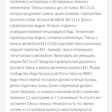
проблемы в эксплуатации и обслуживании, мнения и
комментарии. Плюсы и минусы. да и не только, ВАЗ-2110,
которая продолжает служить своим хозяевам. Советуем Вам
прочитать статью: История АвтоВАЗа. ВАЗ 2114: фото и
характеристики модели. История создания и
усовершенствования четырнадцатой Лады. Технические
характеристики модели, основные комплектации. Плюсы и
минусы автомобиля ВАЗ 21099 Существует много различных
моделей семейства ВАЗ - пожалуй, самого популярного
отечественного автомобиля. Увеличивать или уменьшать
клиренс ВАЗ 2110? Заводские характеристики дорожного
просвета. Плюсы и минусы увеличения клиренса ВАЗ. Форум
сообщества «Лада Приора (Lada Priora Club)» на DRIVE2.
Ходит много мнений что калина сделана получше приоры,
детали подогнаны лучше, более современный дизайн и
салон. Например, из «нашего» маховика на ВАЗ, исключают
примерно 3,5 килограмма из 7,5 возможных! То есть его вес
составляет Плюсы и минусы. Несмотря на то, что именно
система из 16 клапанов является самой популярной не