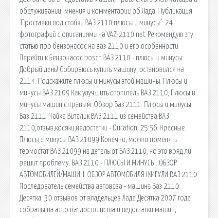
обслуживании, мнения и комментарии об Лада. Публикация
'Проставки под стойки ВАЗ 2110 плюсы и минусы': 24
фотографий с описаниями на VAZ-2110.net. Рекомендую эту
статью про бензонасос на ваз 2110 и его особенности.
Перейти к Бензонасос bosch ВАЗ 2110 - плюсы и минусы.
Добрый день! Собираюсь купить машину, остановился на
2114. Подскажите плюсы и минусы этой машины. Плюсы и
минусы ВАЗ 2109 Как улучшить отопитель ВАЗ 2110; Плюсы и
минусы машин с правым. Обзор Ваз 2111. Плюсы и минусы
Ваз 2111. Чайка Виталик ВАЗ 2111 из семейства ВАЗ
2110,отзыв,косяки,недостатки - Duration: 25:56. Красные.
Плюсы и минусы ВАЗ 21099 Конечно, можно поменять
термостат ВАЗ 21099 на деталь от ВАЗ 2110, но это вряд ли
решит проблему. ВАЗ 2110 - ПЛЮСЫ И МИНУСЫ. ОБЗОР
АВТОМОБИЛЕЙ/МАШИН. ОБЗОР АВТОМОБИЛЯ ЖИГУЛИ ВАЗ 2110.
Последователь семейства автоваза - машина Ваз 2110
Десятка. 30 отзывов от владельцев Лада Десятка 2007 года
собраны на auto.ria: достоинства и недостатки машин,