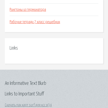
Рингтоны из терминатора
Рабочие тетради 7 класс решебник
Links
An Informative Text Blurb
Links to Important Stuff
Скачать пак карт surf для ксс в34