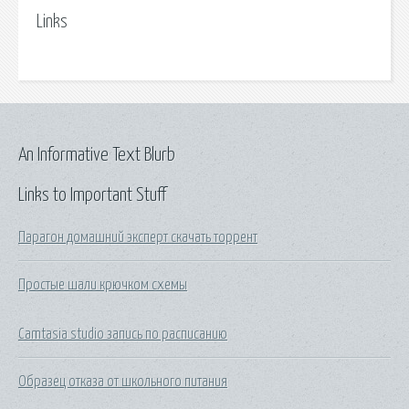
Links
An Informative Text Blurb
Links to Important Stuff
Парагон домашний эксперт скачать торрент
Простые шали крючком схемы
Camtasia studio запись по расписанию
Образец отказа от школьного питания