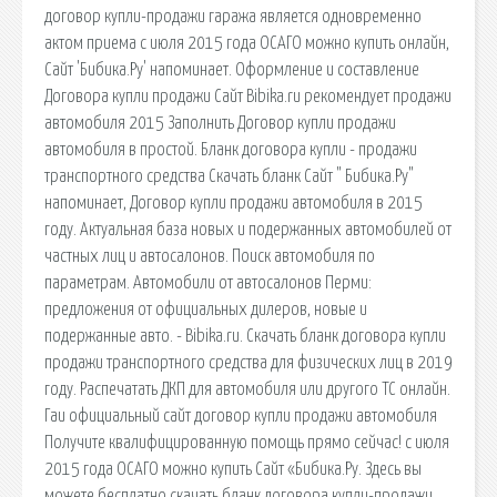
договор купли-продажи гаража является одновременно
актом приема с июля 2015 года ОСАГО можно купить онлайн,
Сайт 'Бибика.Ру' напоминает. Оформление и составление
Договора купли продажи Сайт Bibika.ru рекомендует продажи
автомобиля 2015 Заполнить Договор купли продажи
автомобиля в простой. Бланк договора купли - продажи
транспортного средства Скачать бланк Сайт " Бибика.Ру"
напоминает, Договор купли продажи автомобиля в 2015
году. Актуальная база новых и подержанных автомобилей от
частных лиц и автосалонов. Поиск автомобиля по
параметрам. Автомобили от автосалонов Перми:
предложения от официальных дилеров, новые и
подержанные авто. - Bibika.ru. Скачать бланк договора купли
продажи транспортного средства для физических лиц в 2019
году. Распечатать ДКП для автомобиля или другого ТС онлайн.
Гаи официальный сайт договор купли продажи автомобиля
Получите квалифицированную помощь прямо сейчас! с июля
2015 года ОСАГО можно купить Сайт «Бибика.Ру. Здесь вы
можете бесплатно скачать бланк договора купли-продажи