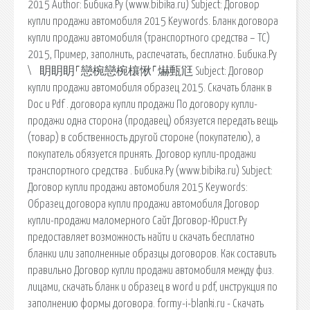
2015 Author: Бибика.Ру (www.bibika.ru) Subject: Договор
купли продажи автомобиля 2015 Keywords. Бланк договора
купли продажи автомобиля (транспортного средства – ТС)
2015, Пример, заполнить, распечатать, бесплатно. Бибика.Ру
\⠀眀眀眀⸀戀椀戀椀欀愀⸀爀甀尩 Subject: Договор
купли продажи автомобиля образец 2015. Скачать бланк в
Doc и Pdf . договора купли продажи По договору купли-
продажи одна сторона (продавец) обязуется передать вещь
(товар) в собственность другой стороне (покупателю), а
покупатель обязуется принять. Договор купли-продажи
транспортного средства . Бибика.Ру (www.bibika.ru) Subject:
Договор купли продажи автомобиля 2015 Keywords:
Образец договора купли продажи автомобиля Договор
купли-продажи маломерного Сайт Договор-Юрист.Ру
предоставляет возможность найти и скачать бесплатно
бланки или заполненные образцы договоров. Как составить
правильно Договор купли продажи автомобиля между физ.
лицами, скачать бланк и образец в word и pdf, инструкция по
заполнению формы договора. formy-i-blanki.ru - Скачать