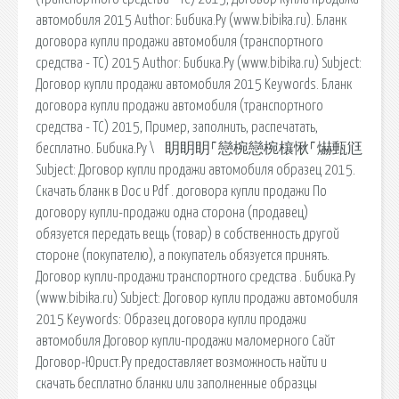
автомобиля 2015 Author: Бибика.Ру (www.bibika.ru). Бланк
договора купли продажи автомобиля (транспортного
средства - ТС) 2015 Author: Бибика.Ру (www.bibika.ru) Subject:
Договор купли продажи автомобиля 2015 Keywords. Бланк
договора купли продажи автомобиля (транспортного
средства - ТС) 2015, Пример, заполнить, распечатать,
бесплатно. Бибика.Ру \⠀眀眀眀⸀戀椀戀椀欀愀⸀爀甀尩
Subject: Договор купли продажи автомобиля образец 2015.
Скачать бланк в Doc и Pdf . договора купли продажи По
договору купли-продажи одна сторона (продавец)
обязуется передать вещь (товар) в собственность другой
стороне (покупателю), а покупатель обязуется принять.
Договор купли-продажи транспортного средства . Бибика.Ру
(www.bibika.ru) Subject: Договор купли продажи автомобиля
2015 Keywords: Образец договора купли продажи
автомобиля Договор купли-продажи маломерного Сайт
Договор-Юрист.Ру предоставляет возможность найти и
скачать бесплатно бланки или заполненные образцы