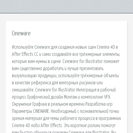
Cineware
Используйте Cineware для создания новых сцен Cinema 4D в
After Effects CC и сами создавайте все трёхмерные элементы,
которые вам нужны в сцене. Cineware for Illustrator поможет
вам существенно доработать и лучше презентовать
визуализацию продукции, используйте трёхмерные объекты
в качестве референса для векторных рисунков или
смешивайте. Cineware for Illustrator Интеграция в рабочий
процесс Графический дизайн Монтаж и композитинг VFX
Окружение Графика в реальном времени Разработка игр.
Параметры CINEWARE. Необходимый с познавательной точки
зрения материал для темы рабочего процесса в программах
Cinema 4D либо After Effects. Эти короткие ролики помогут
вам быстро обучиться основам Cineware для Illustrator. Вы