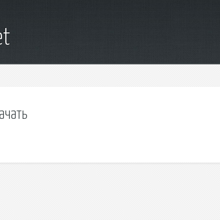
et
ачать