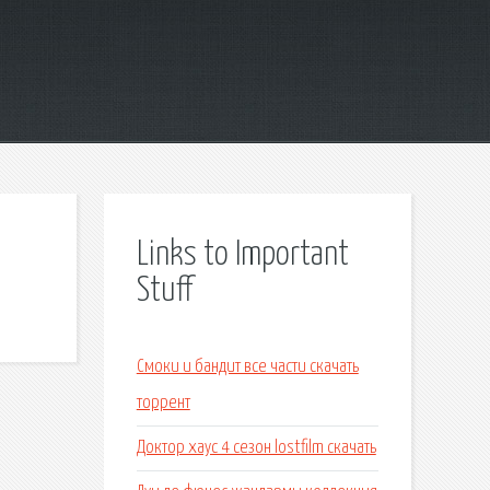
Links to Important
Stuff
Смоки и бандит все части скачать
торрент
Доктор хаус 4 сезон lostfilm скачать