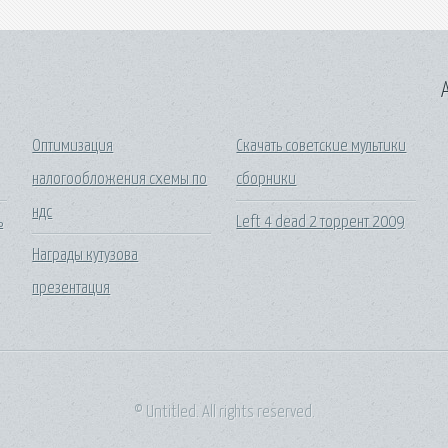
A
Оптимизация
Скачать советские мультики
налогообложения схемы по
сборники
ндс
ь
Left 4 dead 2 торрент 2009
Награды кутузова
презентация
© Untitled. All rights reserved.