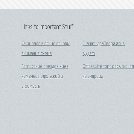
Links to Important Stuff
Физиологические основы
Скачать драйвера asus
внимания схема
k53sm
Расписание поездов киев
Officesuite font pack скачат
каменец подольский и
на андроид
стоимость