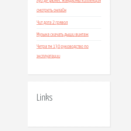
Луи де фюнес жандармы коллекция
смотреть онлайн
Чит дота 2 грявол
Музыка скачать дыши винтаж
Четра тм 130 руководство по
эксплуатации
Links