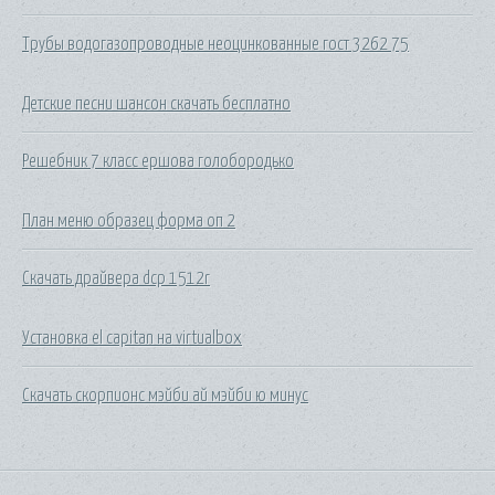
Трубы водогазопроводные неоцинкованные гост 3262 75
Детские песни шансон скачать бесплатно
Решебник 7 класс ершова голобородько
План меню образец форма оп 2
Скачать драйвера dcp 1512r
Установка el capitan на virtualbox
Скачать скорпионс мэйби ай мэйби ю минус