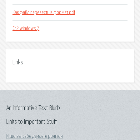
Как файл перевести в формат pdf
Cr2 windows 7
Links
An Informative Text Blurb
Links to Important Stuff
И шо вы себе думаете рингтон