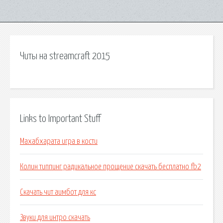
Читы на streamcraft 2015
Links to Important Stuff
Махабхарата игра в кости
Колин типпинг радикальное прощение скачать бесплатно fb2
Скачать чит аимбот для кс
Звуки для интро скачать