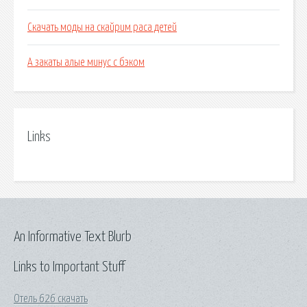
Скачать моды на скайрим раса детей
А закаты алые минус с бэком
Links
An Informative Text Blurb
Links to Important Stuff
Отель 626 скачать