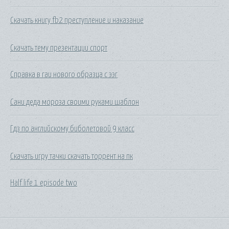
Скачать книгу fb2 преступление и наказание
Скачать тему презентации спорт
Справка в гаи нового образца с ээг
Сани деда мороза своими руками шаблон
Гдз по английскому биболетовой 9 класс
Скачать игру тачки скачать торрент на пк
Half life 1 episode two