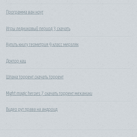
Программа ван ноут
Игры ледниковый период 3 скачать
Купить книгу геометрия 9 класс мерзляк
Доктор кац
Шпана торрент скачать торрент
Might magic heroes 7 скачать торрент механики
Видео рут права на андроид