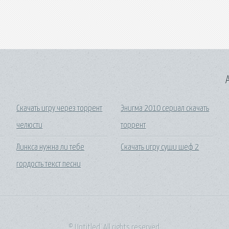
A
Скачать игру через торрент
Энигма 2010 сериал скачать
челюсти
торрент
Линкса нужна ли тебе
Скачать игру суши шеф 2
гордость текст песни
© Untitled. All rights reserved.