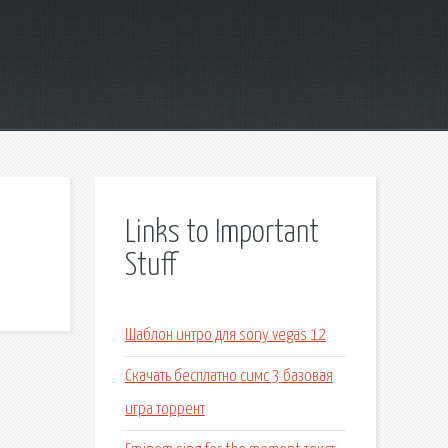
Links to Important
Stuff
Шаблон интро для sony vegas 12
Скачать бесплатно симс 3 базовая
игра торрент