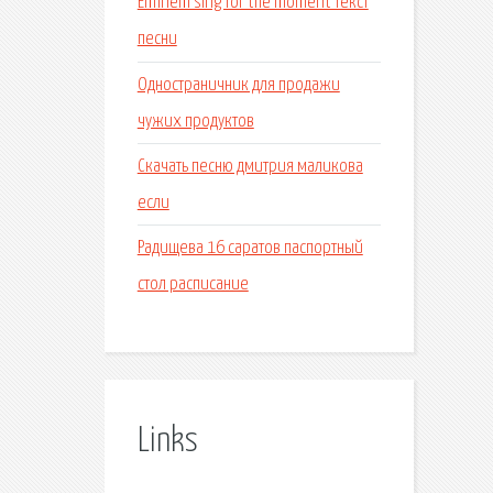
Eminem sing for the moment текст
песни
Одностраничник для продажи
чужих продуктов
Скачать песню дмитрия маликова
если
Радищева 16 саратов паспортный
стол расписание
Links