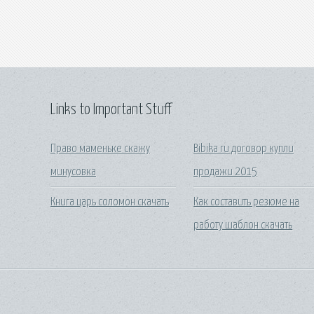
Links to Important Stuff
Право маменьке скажу
Bibika ru договор купли
минусовка
продажи 2015
Книга царь соломон скачать
Как составить резюме на
работу шаблон скачать