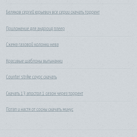
Беляков сергей юрьевич все серии скачать торрент
Приложение для андроид плеер
Схема газовой колонки нева
Красивые шаблоны вытынанки
Counter strike соурс скачать
Скачать 13 апостол 1 сезон через торрент
Потап и настя от сосны скачать минус