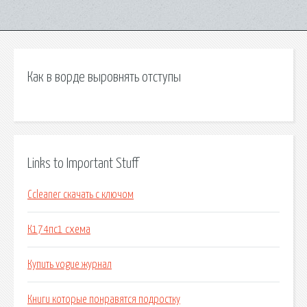
Как в ворде выровнять отступы
Links to Important Stuff
Ccleaner скачать с ключом
К174пс1 схема
Купить vogue журнал
Книги которые понравятся подростку