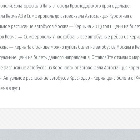
ополя, Евпатории или Ялты в города Краснодарского края и дальше.
ала Керчь АВ в Симферополь до автовокзала Автостанция Курортная с
льное расписание автобусов Москва — Керчь на 2019 год и цены на биле
сов Керчь → Симферополь. У нас собраны все автобусные рейсы из Керч
сква — Керчь На странице можно купить билет на автобус из Москвы в К
ктуальные цены на билеты данного направления. Оставляйте отзывы о ма
е расписание автобусов из Кореновск от автовокзала Автостанция Корен
. Актуальное расписание автобусов Краснодар - Керчь, цена билета от 9
емя в пути