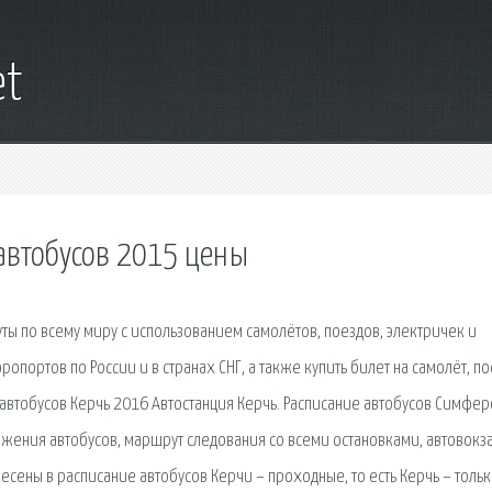
et
автобусов 2015 цены
ты по всему миру с использованием самолётов, поездов, электричек и
ропортов по России и в странах СНГ, а также купить билет на самолёт, по
е автобусов Керчь 2016 Автостанция Керчь. Расписание автобусов Симфе
вижения автобусов, маршрут следования со всеми остановками, автовокз
сены в расписание автобусов Керчи – проходные, то есть Керчь – толь