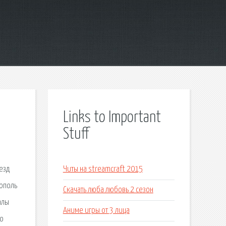
Links to Important
Stuff
езд
Читы на streamcraft 2015
рополь
Скачать люба любовь 2 сезон
алы
Аниме игры от 3 лица
ко