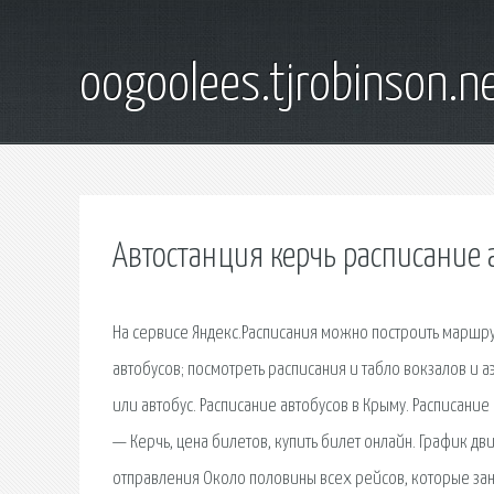
oogoolees.tjrobinson.n
Автостанция керчь расписание 
На сервисе Яндекс.Расписания можно построить маршру
автобусов; посмотреть расписания и табло вокзалов и аэ
или автобус. Расписание автобусов в Крыму. Расписани
— Керчь, цена билетов, купить билет онлайн. График д
отправления Около половины всех рейсов, которые зане