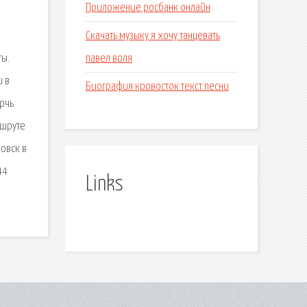
Приложение росбанк онлайн
Скачать музыку я хочу танцевать
павел воля
ты.
и в
Биография кровосток текст песни
ерчь
ршруте
овск в
44
Links