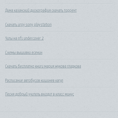
Дима казанский дискография скачать торрент
Скачать игру sony playstation
Читы на nfs undercover 2
Схемы вышивки есенин
Скачать бесплатно книги мария жукова гладкова
Расписание автобусов кишинев кагул
Песня добрый учитель входит в класс минус