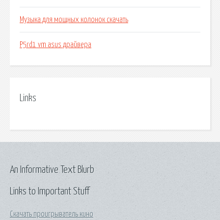
Музыка для мощных колонок скачать
P5rd1 vm asus драйвера
Links
An Informative Text Blurb
Links to Important Stuff
Скачать проигрыватель кино