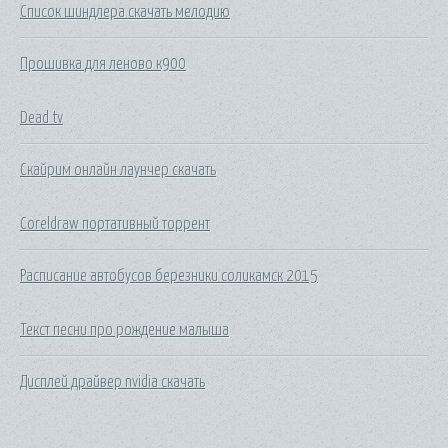
Список шиндлера скачать мелодию
Прошивка для леново к900
Dead tv
Скайрим онлайн лаунчер скачать
Coreldraw портативный торрент
Расписание автобусов березники соликамск 2015
Текст песни про рождение малыша
Дисплей драйвер nvidia скачать