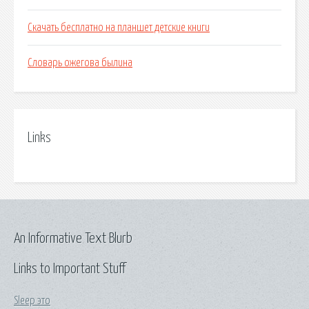
Скачать бесплатно на планшет детские книги
Словарь ожегова былина
Links
An Informative Text Blurb
Links to Important Stuff
Sleep это