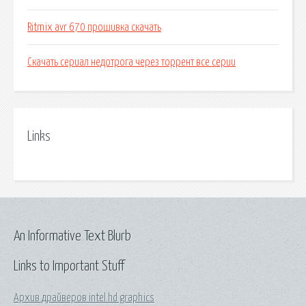
Ritmix avr 670 прошивка скачать
Скачать сериал недотрога через торрент все серии
Links
An Informative Text Blurb
Links to Important Stuff
Архив драйверов intel hd graphics