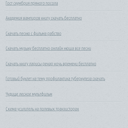
Гост скумбрия пряного посола
Академия вампиров книгу скачать бесплатно
Скачать песню с фильма рабство
Скачать музыку бесплатно онлайн нюша все песни
Скачать книгу ларисы ренар ночь времени бесплатно
Готовый буклет на тему профилактика туберкулеза скачать
Чудище лесное мультфильм
Схема усилитель на полевых транзисторах