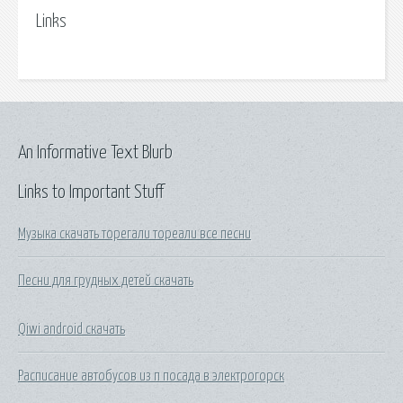
Links
An Informative Text Blurb
Links to Important Stuff
Музыка скачать торегали тореали все песни
Песни для грудных детей скачать
Qiwi android скачать
Расписание автобусов из п посада в электрогорск