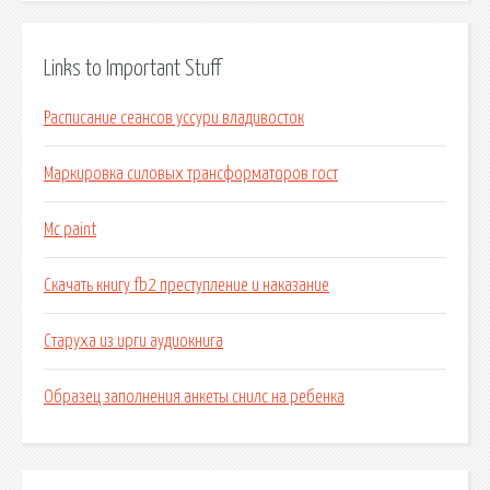
Links to Important Stuff
Расписание сеансов уссури владивосток
Маркировка силовых трансформаторов гост
Mc paint
Скачать книгу fb2 преступление и наказание
Старуха из ирги аудиокнига
Образец заполнения анкеты снилс на ребенка